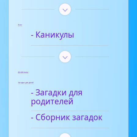
Блог
- Каникулы
Диафильмы
Загадки для детей
- Загадки для
родителей
- Сборник загадок