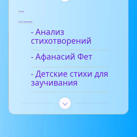
Статьи
Стихи для детей
- Анализ
стихотворений
- Афанасий Фет
- Детские стихи для
заучивания