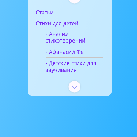
Статьи
Стихи для детей
- Анализ
стихотворений
- Афанасий Фет
- Детские стихи для
заучивания