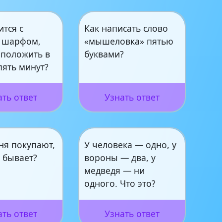
ится с
Как написать слово
 шарфом,
«мышеловка» пятью
 положить в
буквами?
пять минут?
ать ответ
Узнать ответ
ня покупают,
У человека — одно, у
 бывает?
вороны — два, у
медведя — ни
одного. Что это?
ать ответ
Узнать ответ