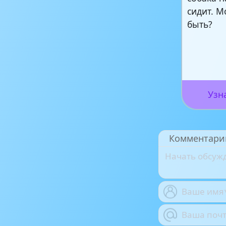
сидит. М
быть?
Узн
Комментари