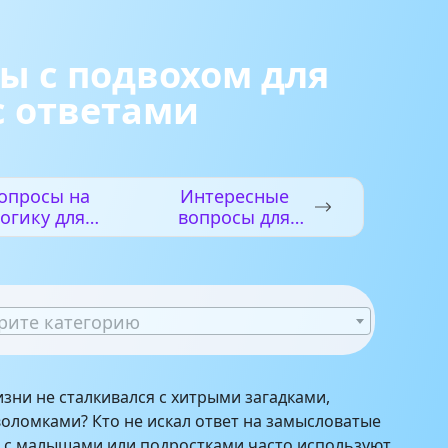
ы с подвохом для
с ответами
опросы на
Интересные
огику для
вопросы для
детей с
детей с
ответами
ответами
рите категорию
изни не сталкивался с хитрыми загадками,
оломками? Кто не искал ответ на замысловатые
р с малышами или подростками часто используют