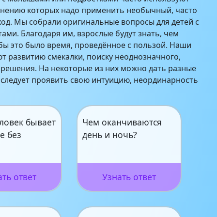
лнению которых надо применить необычный, часто
од. Мы собрали оригинальные вопросы для детей с
тами. Благодаря им, взрослые будут знать, чем
обы это было время, проведённое с пользой. Наши
т развитию смекалки, поиску неоднозначного,
решения. На некоторые из них можно дать разные
, следует проявить свою интуицию, неординарность
еловек бывает
Чем оканчиваются
е без
день и ночь?
ать ответ
Узнать ответ