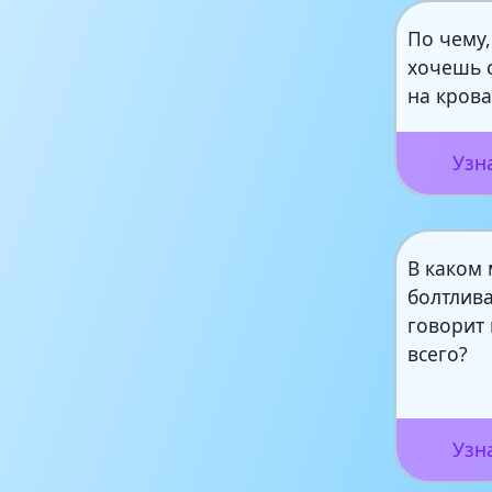
По чему,
хочешь 
на крова
Узн
В каком
болтлив
говорит
всего?
Узн