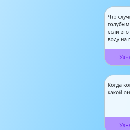
Что случ
голубым
если его
воду на 
Узн
Когда ко
какой он
Узн