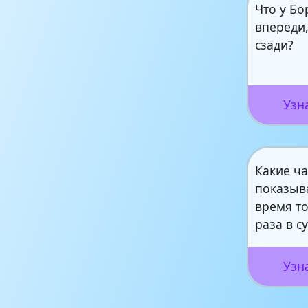
Что у Бо
впереди,
сзади?
Узн
Какие ч
показыв
время то
раза в с
Узн