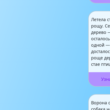
Летела с
рощу. Се
дерево 
осталось
одной —
досталос
роще дер
стае пти
Узн
Ворона с
собака н