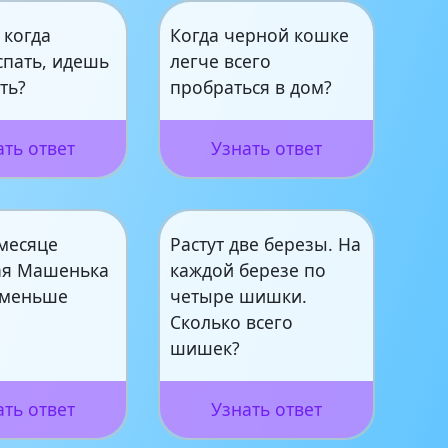
 когда
Когда черной кошке
спать, идешь
легче всего
ть?
пробраться в дом?
ать ответ
Узнать ответ
 месяце
Растут две березы. На
ая Машенька
каждой березе по
 меньше
четыре шишки.
Сколько всего
шишек?
ать ответ
Узнать ответ