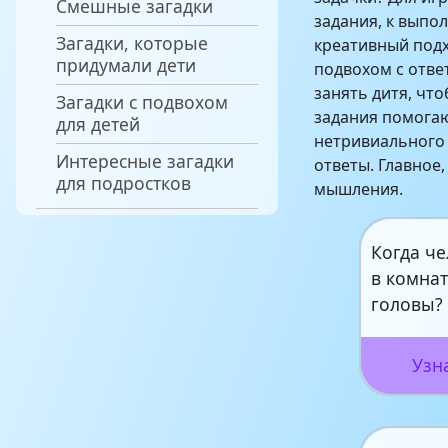
Смешные загадки
задания, к выпо
Загадки, которые
креативный подх
придумали дети
подвохом с отве
занять дитя, чт
Загадки с подвохом
задания помогаю
для детей
нетривиального 
Интересные загадки
ответы. Главное
для подростков
мышления.
Когда ч
в комнат
головы?
Узн