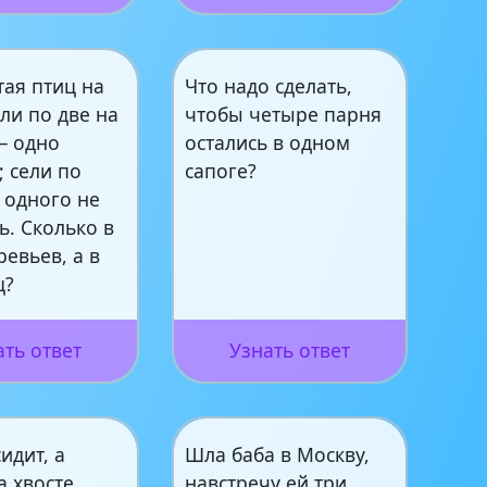
тая птиц на
Что надо сделать,
ли по две на
чтобы четыре парня
— одно
остались в одном
; сели по
сапоге?
 одного не
ь. Сколько в
евьев, а в
ц?
ать ответ
Узнать ответ
идит, а
Шла баба в Москву,
а хвосте
навстречу ей три