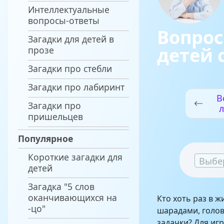
Интеллектуальные
вопросы-ответы
Вопрос
Загадки для детей в
детей 
прозе
Загадки про стебли
Загадки про лабиринт
В
Загадки про
л
пришельцев
Популярное
Короткие загадки для
Выбе
детей
Загадка "5 слов
оканчивающихся на
Кто хоть раз в ж
-цо"
шарадами, голов
задачки? Для иг