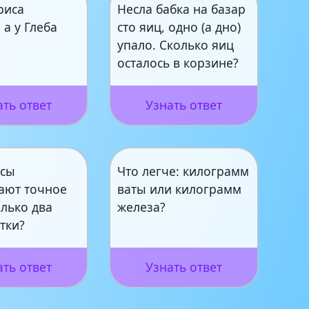
риса
Несла бабка на базар
 а у Глеба
сто яиц, одно (а дно)
упало. Сколько яиц
осталось в корзине?
ать ответ
Узнать ответ
асы
Что легче: килограмм
ают точное
ваты или килограмм
лько два
железа?
утки?
ать ответ
Узнать ответ