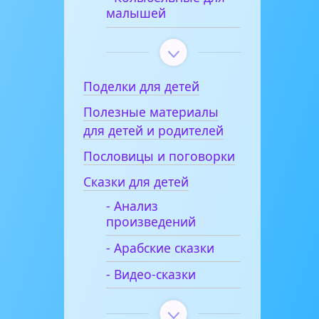
малышей
Поделки для детей
Полезные материалы
для детей и родителей
Пословицы и поговорки
Сказки для детей
- Анализ
произведений
- Арабские сказки
- Видео-сказки