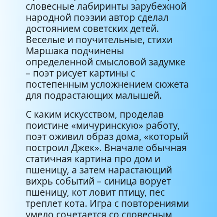
словесные лабиринты зарубежной
народной поэзии автор сделал
достоянием советских детей.
Веселые и поучительные, стихи
Маршака подчинены
определенной смысловой задумке
– поэт рисует картины с
постепенным усложнением сюжета
для подрастающих малышей.
С каким искусством, проделав
поистине «мичуринскую» работу,
поэт оживил образ дома, «который
построил Джек». Вначале обычная
статичная картина про дом и
пшеницу, а затем нарастающий
вихрь событий – синица ворует
пшеницу, кот ловит птицу, пес
треплет кота. Игра с повторениями
умело сочетается со словесным